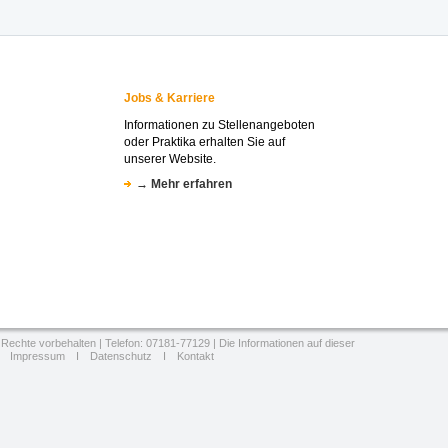
Jobs & Karriere
Informationen zu Stellenangeboten
oder Praktika erhalten Sie auf
unserer Website.
→ Mehr erfahren
 Rechte vorbehalten | Telefon: 07181-77129 | Die Informationen auf dieser
.
Impressum
I
Datenschutz
I
Kontakt