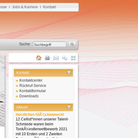
esse
Jobs & Karriere
Kontakt
I
I
Suche:
Kontakt
Kontaktcenter
Rückruf-Service
Kontaktformular
Downloads
Aktuell
Herzlichen GlÃ¼ckwunsch!
12 Cellist*innen unserer Talent-
Schmiede waren beim
TonkÃ¼nstlerwettbewerb 2021
mit 10 Ersten und 2 Zweiten