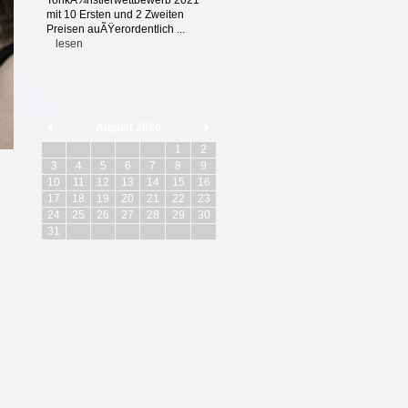
TonkÃ¼nstlerwettbewerb 2021
mit 10 Ersten und 2 Zweiten
Preisen auÃŸerordentlich ...
lesen
August 2026
1
2
3
4
5
6
7
8
9
10
11
12
13
14
15
16
17
18
19
20
21
22
23
24
25
26
27
28
29
30
31