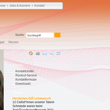
esse
Jobs & Karriere
Kontakt
I
I
Suche:
gart
Recreo
Kontakt
Kontaktcenter
Rückruf-Service
Kontaktformular
Downloads
Aktuell
Herzlichen GlÃ¼ckwunsch!
12 Cellist*innen unserer Talent-
Schmiede waren beim