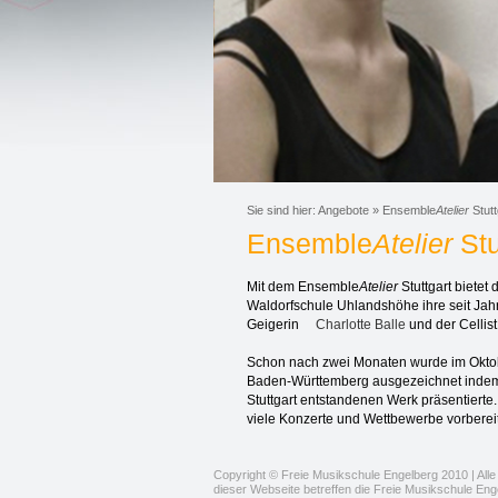
Sie sind hier:
Angebote
»
Ensemble
Atelier
Stutt
Ensemble
Atelier
Stu
Mit dem Ensemble
Atelier
Stuttgart biete
Waldorfschule Uhlandshöhe ihre seit Jah
Geigerin
Charlotte Balle
und der Cellis
Schon nach zwei Monaten wurde im Oktober
Baden-Württemberg ausgezeichnet indem 
Stuttgart entstandenen Werk präsentierte
viele Konzerte und Wettbewerbe vorbereit
Copyright © Freie Musikschule Engelberg 2010 | Alle 
dieser Webseite betreffen die Freie Musikschule Eng