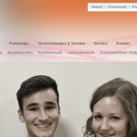
Aktuell
Downloads
Pr
I
I
Preisträger
Veranstaltungen & Termine
Service
Kontakt
no
Musikfreizeiten
Kammermusik
Leihinstrumente
Ensemble
Atelier
Stutt