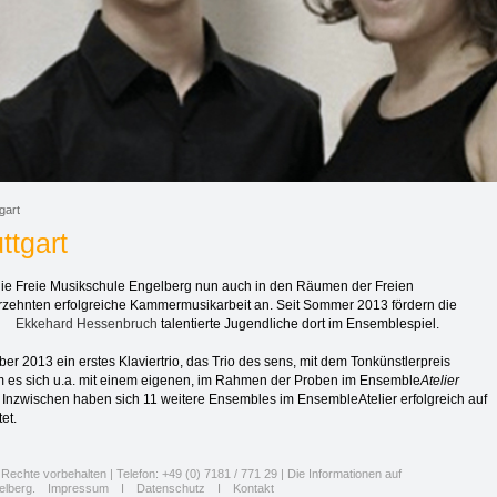
gart
ttgart
t die Freie Musikschule Engelberg nun auch in den Räumen der Freien
rzehnten erfolgreiche Kammermusikarbeit an. Seit Sommer 2013 fördern die
t
Ekkehard Hessenbruch
talentierte Jugendliche dort im Ensemblespiel.
 2013 ein erstes Klaviertrio, das Trio des sens, mit dem Tonkünstlerpreis
es sich u.a. mit einem eigenen, im Rahmen der Proben im Ensemble
Atelier
. Inzwischen haben sich 11 weitere Ensembles im EnsembleAtelier erfolgreich auf
et.
Rechte vorbehalten | Telefon: +49 (0) 7181 / 771 29 | Die Informationen auf
elberg.
Impressum
I
Datenschutz
I
Kontakt