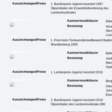
Auszeichnungen/Preise
1. Bundespreis Jugend musiziert 1997
Stipendiaten der Ensemblefoerderung des
Landesmusikrates
Klaviertrio 6
Kammermusikklasse
Ekke
Besetzung
Vera
Stev
Loui
Auszeichnungen/Preise
1. Preis beim Tonkuenstlerwettbewerb Baden
Wuerttemberg 2005
Klaviertrio 7
Kammermusikklasse
Ball
Besetzung
Joel
Mari
Soph
Auszeichnungen/Preise
1. Landespreis Jugend musiziert 2016
Klaviertrio 8
Kammermusikklasse
Ber
Besetzung
Osk
Joha
Elia
Auszeichnungen/Preise
2. Bundespreis Jugend musiziert 2016
Stipendiaten des Landesmusikrates BW
Klaviertrio 9