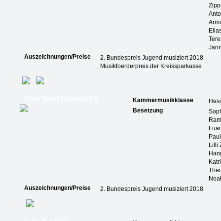
Zipp
Anto
Armi
Elia
Tere
Jann
Auszeichnungen/Preise
2. Bundespreis Jugend musiziert 2018
Musikfoerderpreis der Kreissparkasse
Chari Rama Ensemble 2
Kammermusikklasse
Hes
Besetzung
Soph
Ram
Luan
Paul
Lilli
Han
Katr
Theo
Noah
Auszeichnungen/Preise
2. Bundespreis Jugend musiziert 2018