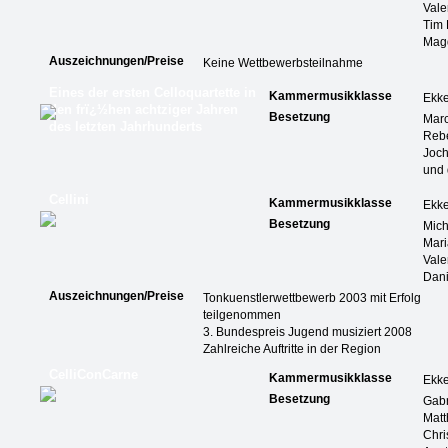
Vale
Tim 
Mag
Auszeichnungen/Preise
Keine Wettbewerbsteilnahme
Eines der ersten Celloquartette in
Kammermusikklasse
Ekk
den frï¿½hen achtziger Jahren
Besetzung
Marc
des letzten Jahrhunderts
Reb
Joch
und 
Cellini
Kammermusikklasse
Ekk
Besetzung
Mich
Mar
Vale
Dani
Auszeichnungen/Preise
Tonkuenstlerwettbewerb 2003 mit Erfolg
teilgenommen
3. Bundespreis Jugend musiziert 2008
Zahlreiche Auftritte in der Region
CelliConCarne
Kammermusikklasse
Ekk
Besetzung
Gabr
Matt
Chri