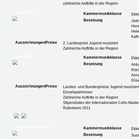
zahlreiche Auftritte in der Region
AmieCelli 1
Kammermusikklasse
Ekk
Besetzung
Jadw
Hend
Hele
Kath
Auszeichnungen/Preise
2. Landespreis Jugend musiziert
Zahlreiche Auftritte in der Region
AmieCelli 2
Kammermusikklasse
Ekk
Besetzung
Ant
Klar
Ann
Elis
Auszeichnungen/Preise
Landes- und Bundespreise Jugend musiziert
Einzelspielrinnen
Zahlreiche Auftritte in der Region
Stipendiaten der Internationalen Cello Akad
Rutesheim 2011
Phoenix-Klaviertrio
Kammermusikklasse
Ekk
Besetzung
Susa