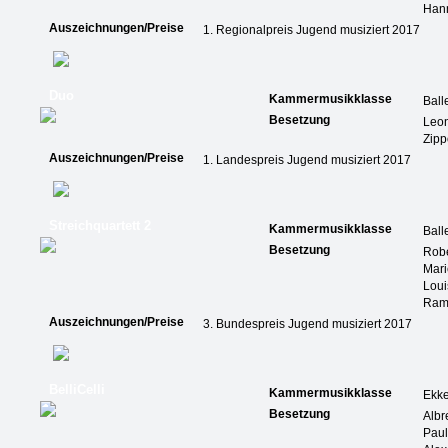
Han
Auszeichnungen/Preise
1. Regionalpreis Jugend musiziert 2017
Duo
Kammermusikklasse
Ball
Besetzung
Leo
Zipp
Auszeichnungen/Preise
1. Landespreis Jugend musiziert 2017
Streichquartett 2
Kammermusikklasse
Ball
Besetzung
Robe
Mari
Loui
Ram
Auszeichnungen/Preise
3. Bundespreis Jugend musiziert 2017
BelliCelli
Kammermusikklasse
Ekk
Besetzung
Albr
Pau