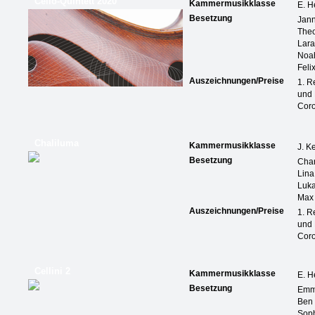
Cello-Quintett 2020
Kammermusikklasse
E. H
Besetzung
Jann
Theo
Lara
Noah
Feli
Auszeichnungen/Preise
1. R
und 
Coro
Chaliluma
Kammermusikklasse
J. K
Besetzung
Char
Lina
Luka
Max
Auszeichnungen/Preise
1. R
und 
Coro
Cellini 2
Kammermusikklasse
E. H
Besetzung
Emm
Ben
Sop