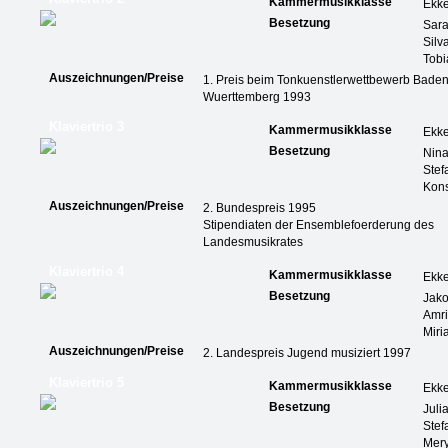
Kammermusikklasse
Ekk
Besetzung
Sar
Silv
Tobi
Auszeichnungen/Preise
1. Preis beim Tonkuenstlerwettbewerb Baden
Wuerttemberg 1993
Klaviertrio 3
Kammermusikklasse
Ekk
Besetzung
Nina
Ste
Kons
Auszeichnungen/Preise
2. Bundespreis 1995
Stipendiaten der Ensemblefoerderung des
Landesmusikrates
Klaviertrio 4
Kammermusikklasse
Ekk
Besetzung
Jako
Amri
Mir
Auszeichnungen/Preise
2. Landespreis Jugend musiziert 1997
Klaviertrio 5
Kammermusikklasse
Ekk
Besetzung
Juli
Ste
Mery