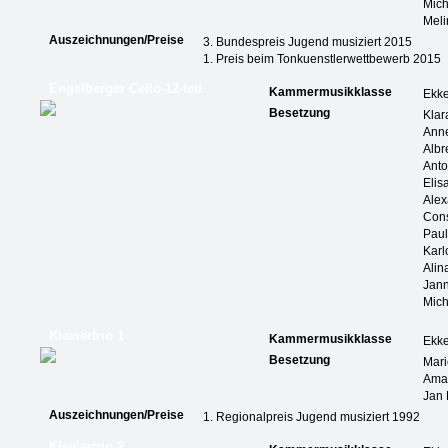
Mic
Meli
Auszeichnungen/Preise
3. Bundespreis Jugend musiziert 2015
1. Preis beim Tonkuenstlerwettbewerb 2015
Engelberger Cello-12-tett
Kammermusikklasse
Ekk
Besetzung
Klar
Ann
Albr
Ant
Elis
Ale
Cons
Pau
Karl
Alin
Jann
Mic
Klaviertrio 1
Kammermusikklasse
Ekk
Besetzung
Mari
Ama
Jan
Auszeichnungen/Preise
1. Regionalpreis Jugend musiziert 1992
Klaviertrio 2