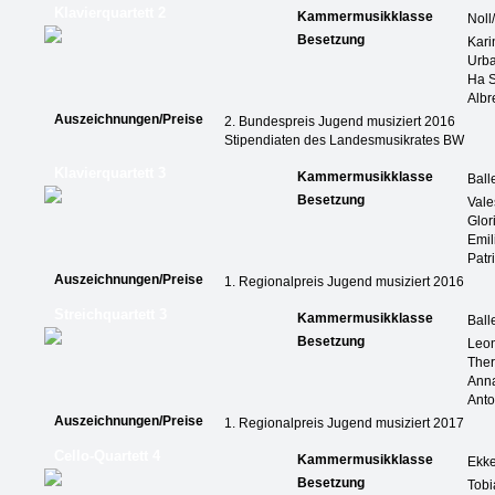
Klavierquartett 2
Kammermusikklasse
Noll
Besetzung
Kari
Urba
Ha S
Albr
Auszeichnungen/Preise
2. Bundespreis Jugend musiziert 2016
Stipendiaten des Landesmusikrates BW
Klavierquartett 3
Kammermusikklasse
Ball
Besetzung
Val
Glor
Emil
Patr
Auszeichnungen/Preise
1. Regionalpreis Jugend musiziert 2016
Streichquartett 3
Kammermusikklasse
Ball
Besetzung
Leo
The
Anna
Anto
Auszeichnungen/Preise
1. Regionalpreis Jugend musiziert 2017
Cello-Quartett 4
Kammermusikklasse
Ekk
Besetzung
Tob