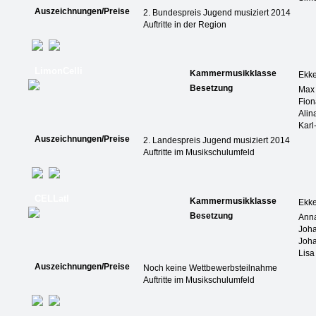
Auszeichnungen/Preise
2. Bundespreis Jugend musiziert 2014
Auftritte in der Region
LimonCelli
Kammermusikklasse
Ekk
Besetzung
Max
Fion
Alin
Karl
Auszeichnungen/Preise
2. Landespreis Jugend musiziert 2014
Auftritte im Musikschulumfeld
CELLatI
Kammermusikklasse
Ekk
Besetzung
Ann
Joh
Joha
Lisa
Auszeichnungen/Preise
Noch keine Wettbewerbsteilnahme
Auftritte im Musikschulumfeld