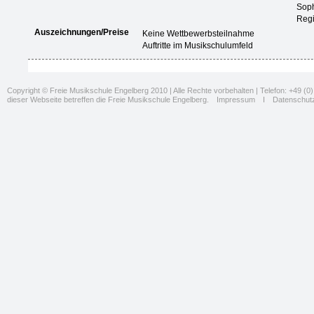
Soph
Reg
Auszeichnungen/Preise
Keine Wettbewerbsteilnahme
Auftritte im Musikschulumfeld
Copyright © Freie Musikschule Engelberg 2010 | Alle Rechte vorbehalten | Telefon: +49 (0) 
dieser Webseite betreffen die Freie Musikschule Engelberg.
Impressum
I
Datenschut