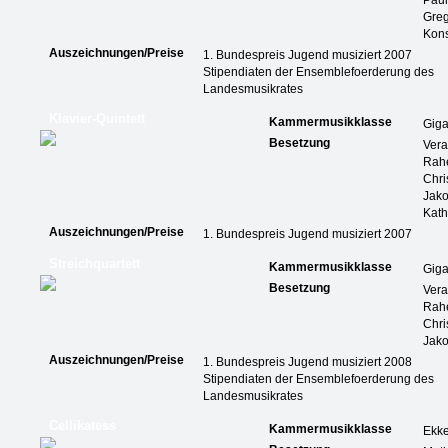
Paul
Greg
Kons
Auszeichnungen/Preise
1. Bundespreis Jugend musiziert 2007
Stipendiaten der Ensemblefoerderung des
Landesmusikrates
Klavier-Quintett
Kammermusikklasse
Giga
Besetzung
Vera
Rah
Chri
Jako
Kath
Auszeichnungen/Preise
1. Bundespreis Jugend musiziert 2007
Streichquartett
Kammermusikklasse
Giga
Besetzung
Vera
Rah
Chri
Jako
Auszeichnungen/Preise
1. Bundespreis Jugend musiziert 2008
Stipendiaten der Ensemblefoerderung des
Landesmusikrates
Cellikatess
Kammermusikklasse
Ekk