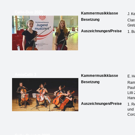
Cello-Duo 2023
Kammermusikklasse
J. K
Besetzung
Clar
Gret
Auszeichnungen/Preise
1. B
AmieCelli 3
Kammermusikklasse
E. H
Besetzung
Ram
Paul
Lilli
Han
Auszeichnungen/Preise
1. R
und 
Coro