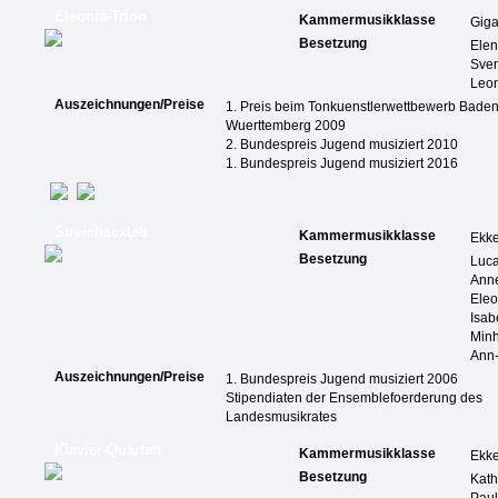
Eleonia-Trioo
Kammermusikklasse
Giga
Besetzung
Elen
Sven
Leon
Auszeichnungen/Preise
1. Preis beim Tonkuenstlerwettbewerb Baden
Wuerttemberg 2009
2. Bundespreis Jugend musiziert 2010
1. Bundespreis Jugend musiziert 2016
Streichsextett
Kammermusikklasse
Ekk
Besetzung
Luc
Anne
Eleo
Isab
Min
Ann-
Auszeichnungen/Preise
1. Bundespreis Jugend musiziert 2006
Stipendiaten der Ensemblefoerderung des
Landesmusikrates
Klavier-Quartett
Kammermusikklasse
Ekk
Besetzung
Kath