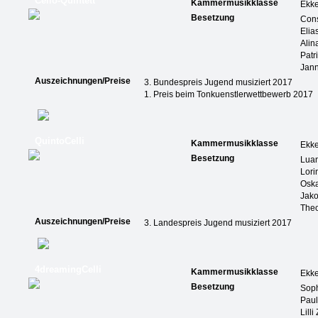
Cello-Quintett
Kammermusikklasse
Ekk
Besetzung
Cons
Elia
Alin
Patr
Jann
Auszeichnungen/Preise
3. Bundespreis Jugend musiziert 2017
1. Preis beim Tonkuenstlerwettbewerb 2017
QuintoCelli
Kammermusikklasse
Ekk
Besetzung
Luan
Lori
Oska
Jako
Theo
Auszeichnungen/Preise
3. Landespreis Jugend musiziert 2017
4dreamingCelli
Kammermusikklasse
Ekk
Besetzung
Soph
Paul
Lilli