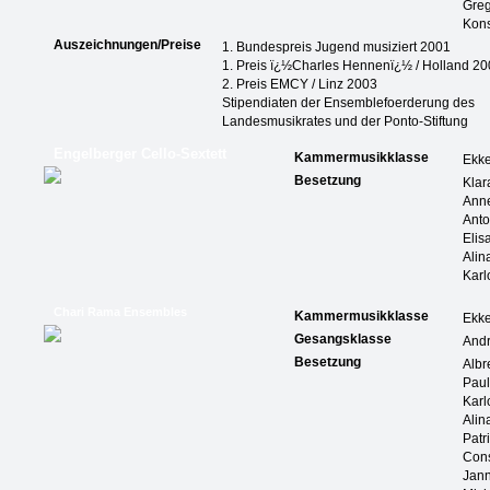
Greg
Kons
Auszeichnungen/Preise
1. Bundespreis Jugend musiziert 2001
1. Preis ï¿½Charles Hennenï¿½ / Holland 2
2. Preis EMCY / Linz 2003
Stipendiaten der Ensemblefoerderung des
Landesmusikrates und der Ponto-Stiftung
Engelberger Cello-Sextett
Kammermusikklasse
Ekk
Besetzung
Klar
Ann
Ant
Elis
Alin
Karl
Chari Rama Ensembles
Kammermusikklasse
Ekk
Gesangsklasse
And
Besetzung
Albr
Pau
Karl
Alin
Patr
Cons
Jann