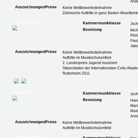
Anat
Auszeichnungen/Preise
Keine Wettbewerbsteilnahme
Zahlreiche Auftritte in ganz Baden-Wuerttem
AcCellorando
Kammermusikklasse
Joch
Besetzung
Mich
Phi
Paul
Jak
Auszeichnungen/Preise
Keine Wettbewerbsteilnahme
Auftritte im Musikschulumfeld
2. Landespreis Jugend musiziert
Stipendiaten der Internationalen Cello Akad
Rutesheim 2011
LadyCelli
Kammermusikklasse
Joch
Besetzung
Han
Mare
Max
Ann
Auszeichnungen/Preise
Keine Wettbewerbsteilnahme
Auftritte im Musikschulumfeld
Cello-Quartett 2