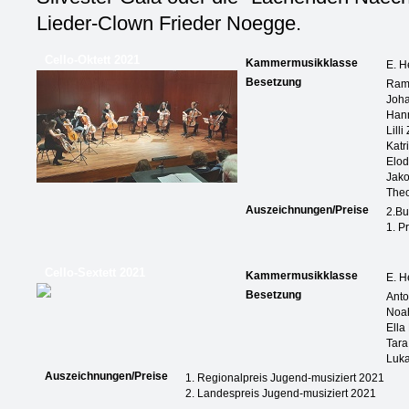
Lieder-Clown Frieder Noegge.
Cello-Oktett 2021
Kammermusikklasse
E. H
Besetzung
Ram
Joha
Han
Lilli
Katr
Elo
Jako
Theo
Auszeichnungen/Preise
2.Bu
1. P
Cello-Sextett 2021
Kammermusikklasse
E. H
Besetzung
Anto
Noa
Ella
Tara
Luk
Auszeichnungen/Preise
1. Regionalpreis Jugend-musiziert 2021
2. Landespreis Jugend-musiziert 2021