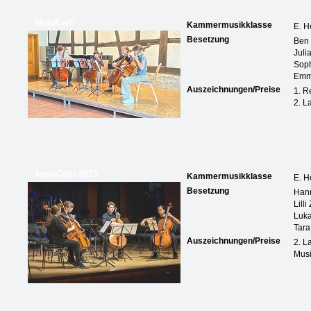
MotoCelli
Kammermusikklasse
E. H
Besetzung
Ben
Juli
Sop
Emma
Auszeichnungen/Preise
1. R
2. L
AmieCelli 2023
Kammermusikklasse
E. H
Besetzung
Han
Lilli
Luk
Tara
Auszeichnungen/Preise
2. L
Musi