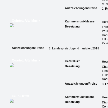
Ame
Auszeichnungen/Preise
1. R
Quintett Alte Musik
Kammermusikklasse
Hes
Besetzung
Lori
Paul
Han
Lilli
Katr
Auszeichnungen/Preise
2. Landespreis Jugend musiziert 2018
Quartett Alte Musik
Kefer/Kurz
Hes
Besetzung
Char
Lina
Luka
Noah
Auszeichnungen/Preise
3. L
Cello-Oktett
Kammermusikklasse
Hes
Besetzung
Dian
Cons