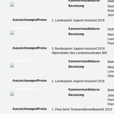
Kammermusikklasse
Ball
Besetzung
Den
Robe
Jann
Auszeichnungen/Preise
1. Landespreis Jugend musiziert 2016
Klaviertrio 10
Kammermusikklasse
Noll
Besetzung
Man
Laur
Pau
Auszeichnungen/Preise
3. Bundespreis Jugend musiziert 2016
Stipendiaten des Landesmusikrates BW
Klaviertrio 11
Kammermusikklasse
Ball
Besetzung
Mirj
Leo
Zipp
Auszeichnungen/Preise
1. Landespreis Jugend musiziert 2016
Trio des Sense
Kammermusikklasse
Ball
Besetzung
Juli
Hann
Klar
Auszeichnungen/Preise
1. Preis beim Tonkuenstlerwettbewerb 2013