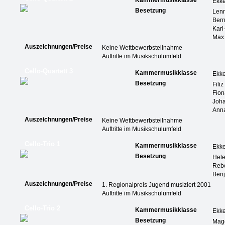
Kammermusikklasse
Ekk
Besetzung
Len
Ber
Karl
Max
Auszeichnungen/Preise
Keine Wettbewerbsteilnahme
Auftritte im Musikschulumfeld
Cello-Quartett 3
Kammermusikklasse
Ekk
Besetzung
Fili
Fion
Joh
Ann
Auszeichnungen/Preise
Keine Wettbewerbsteilnahme
Auftritte im Musikschulumfeld
Cello-Trio 1
Kammermusikklasse
Ekk
Besetzung
Hele
Rebe
Benj
Auszeichnungen/Preise
1. Regionalpreis Jugend musiziert 2001
Auftritte im Musikschulumfeld
Cello-Trio 2
Kammermusikklasse
Ekk
Besetzung
Mag