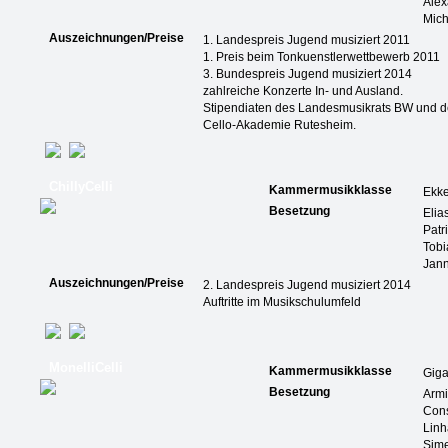
Ale
Mic
Auszeichnungen/Preise
1. Landespreis Jugend musiziert 2011
1. Preis beim Tonkuenstlerwettbewerb 2011
3. Bundespreis Jugend musiziert 2014
zahlreiche Konzerte In- und Ausland.
Stipendiaten des Landesmusikrats BW und d
Cello-Akademie Rutesheim.
ChillyCelli
Kammermusikklasse
Ekk
Besetzung
Elia
Patr
Tobi
Jann
Auszeichnungen/Preise
2. Landespreis Jugend musiziert 2014
Auftritte im Musikschulumfeld
MonelliCelli
Kammermusikklasse
Giga
Besetzung
Armi
Cons
Linh
Sime